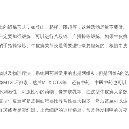
重的锻炼形式，如登山、爬楼、蹲起等，这种活动尽量不要做。
一定要加强锻炼，可以进行八段锦、广播操等锻炼。如果牛皮癣
的手指操锻炼。牛皮癣关节炎是需要进行康复锻炼的，根据牛皮
物以及物理疗法，系统用药最常用的也是阿维A，但是阿维A的
TX 环孢素，然后MTX CTX等，还有中药、中医中药也可以
不刺激性、刺激性小的药物，像护肤乳等。红皮型牛皮癣大多数
皮型牛皮癣就是皮损面积要比寻常性要大很多，然后甚至可以达
种红斑或者是潮红斑，上敷细碎的这样鳞屑，常常伴发指甲的改变