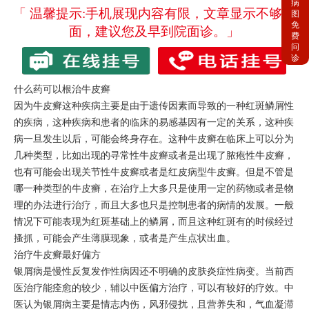
病
「 温馨提示:手机展现内容有限，文章显示不够全
图
免
面，建议您及早到院面诊。」
费
问
诊
什么药可以根治牛皮癣
因为牛皮癣这种疾病主要是由于遗传因素而导致的一种红斑鳞屑性
的疾病，这种疾病和患者的临床的易感基因有一定的关系，这种疾
病一旦发生以后，可能会终身存在。这种牛皮癣在临床上可以分为
几种类型，比如出现的寻常性牛皮癣或者是出现了脓疱性牛皮癣，
也有可能会出现关节性牛皮癣或者是红皮病型牛皮癣。但是不管是
哪一种类型的牛皮癣，在治疗上大多只是使用一定的药物或者是物
理的办法进行治疗，而且大多也只是控制患者的病情的发展。一般
情况下可能表现为红斑基础上的鳞屑，而且这种红斑有的时候经过
搔抓，可能会产生薄膜现象，或者是产生点状出血。
治疗牛皮癣最好偏方
银屑病是慢性反复发作性病因还不明确的皮肤炎症性病变。当前西
医治疗能痊愈的较少，辅以中医偏方治疗，可以有较好的疗效。中
医认为银屑病主要是情志内伤，风邪侵扰，且营养失和，气血凝滞