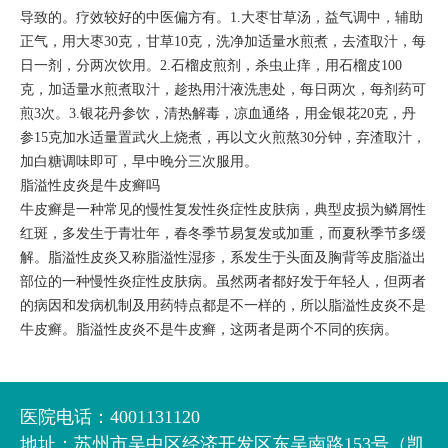
导致的。疗效较好的中医偏方有。1.大枣甘草汤，益气调中，辅助
正气，用大枣30克，甘草10克，洗净加适量水煎煮，去渣取汁，每
日一剂，分两次饮用。2.石榴皮煎剂，杀虫止痒，用石榴皮100
克，加适量水煎煮取汁，趁热用汁液洗患处，每日两次，每剂药可
煎3次。3.银花丹参饮，清热解毒，凉血通络，用金银花20克，丹
参15克加水适量置武火上烧煮，再以文火煎熬30分钟，弃渣取汁，
加白糖调味即可，早中晚分三次服用。
脂溢性皮炎是牛皮癣吗
牛皮癣是一种常见的慢性复发性炎症性皮肤病，典型皮损为鳞屑性
红斑，多发生于青壮年，春冬季节易复发或加重，而夏秋季节多缓
解。脂溢性皮炎又称脂溢性湿疹，系发生于头面及胸背等皮脂溢出
部位的一种慢性炎症性皮肤病。虽然两者都好发于年轻人，但两者
的病因和发病机制及用药特点都是不一样的，所以脂溢性皮炎不是
牛皮癣。脂溢性皮炎不是牛皮癣，这两者是两个不同的疾病。
医院电话：4001131120
地址：苏州市吴中区经济开发区东吴南路153号（凯